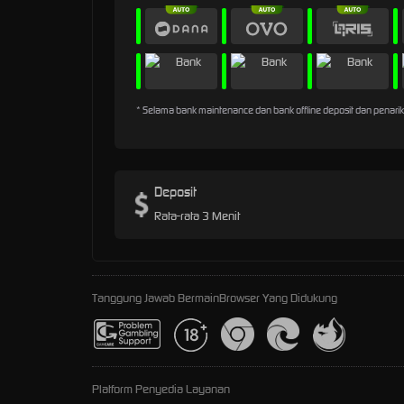
* Selama bank maintenance dan bank offline deposit dan penarik
Deposit
Rata-rata 3 Menit
Tanggung Jawab Bermain
Browser Yang Didukung
Platform Penyedia Layanan