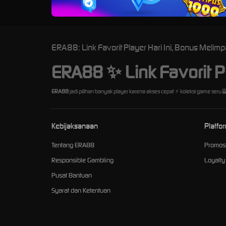
ERA88: Link Favorit Player Hari Ini, Bonus Melim
ERA88 ✨ Link Favorit P
ERA88
jadi pilihan banyak player karena akses cepat ⚡ koleksi game ser
Kebijaksanaan
Platfo
Tentang ERA88
Promos
Responsible Gambling
Loyalty
Pusat Bantuan
Syarat dan Ketentuan