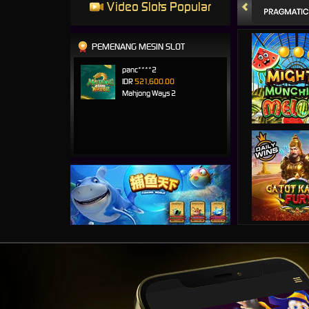
Video Slots Popular
PEMENANG MESIN SLOT
panc****2
IDR
521,600.00
Mahjong Ways 2