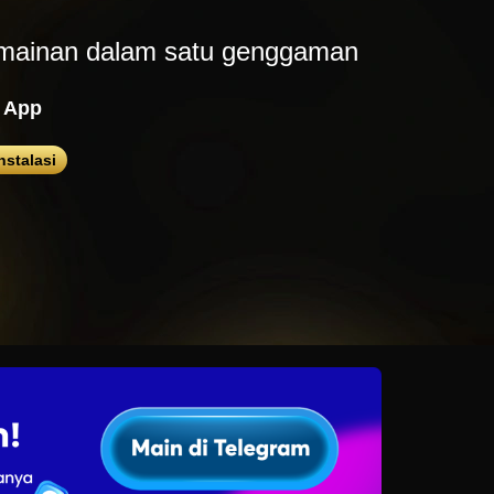
rmainan dalam satu genggaman
 App
nstalasi