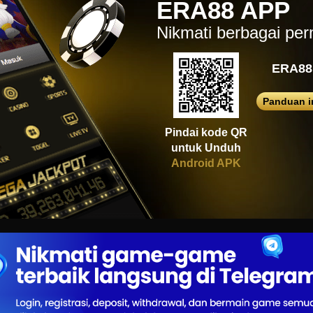
ERA88 APP
Nikmati berbagai pe
ERA88
Panduan i
Pindai kode QR
untuk Unduh
Android APK