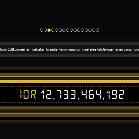
Q9 permainan tidak akan tersedia. Kami memohon maaf atas ketidaknyamanan yang mungkin diti
IDR
12,733,464,192