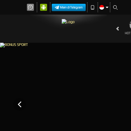
Main di Telegram
HOT