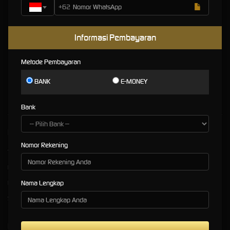
ERA88 ✨ Link Favorit Player
+62
Hari Ini 🎰 Bonus Melimpah
Informasi Pembayaran
& Game Paling Seru
Metode Pembayaran
ERA88
jadi pilihan banyak player karena akses cepat ⚡ koleksi game seru 🎰 dan promo
yang bikin makin semangat 💸 Buat yang cari platform dengan vibe fresh & pengalaman
BANK
E-MONEY
main nyaman, ERA88 layak dicoba 🚀😎
Bank
Kebijaksanaan
Platform
Nomor Rekening
Tentang ERA88
Promosi
Responsible Gambling
Loyalty
Nama Lengkap
Pusat Bantuan
Syarat dan Ketentuan
Kategori
Dukungan