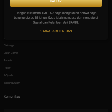
Hot Games
Dengan klik tombol DAFTAR, saya menyatakan bahwa saya
Slots
berumur diatas 18 tahun. Saya telah membaca dan menyetujui
Syarat dan Ketentuan dari ERA88.
Live Casino
Race
SYARAT & KETENTUAN
Togel
Olahraga
Crash Game
Arcade
Poker
E-Sports
Sabung Ayam
Komunitas