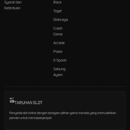
Syarat dan
Race
Ketentuan
Togel
Olahraga
Crash
Game
Arcade
Poker
E-Sports
Sabung
Ayam
TARUHAN SLOT
Penyedia slot online dengan beragam pilihan game menarik yang memudahkan
pemain untuk mencapai jackpot