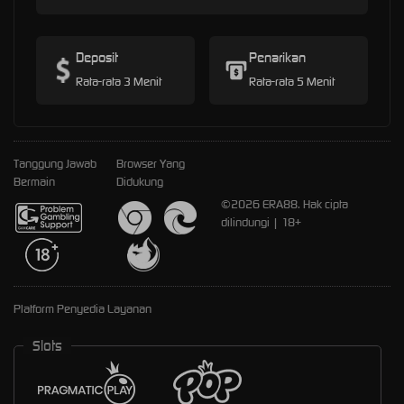
Deposit
Penarikan
Rata-rata 3 Menit
Rata-rata 5 Menit
Tanggung Jawab
Browser Yang
Bermain
Didukung
©2026 ERA88. Hak cipta
dilindungi | 18+
Platform Penyedia Layanan
Slots