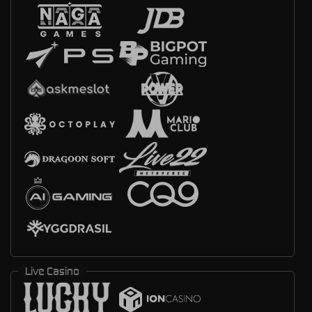
Live Casino