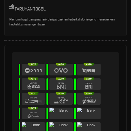
TARUHAN TOGEL
Platform togel yang menarik dari perusahan terbaik di dunia yang menawarkan
hadiah kemenangan besar