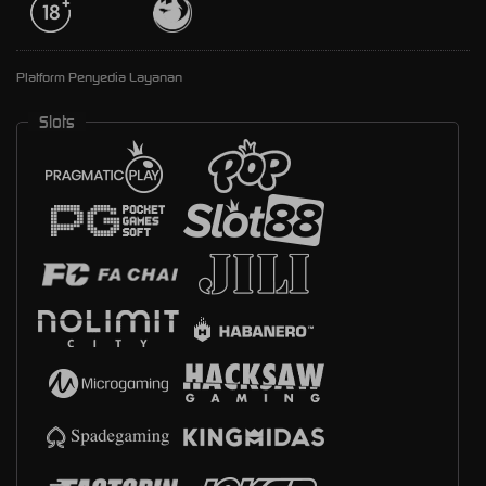
Platform Penyedia Layanan
Slots