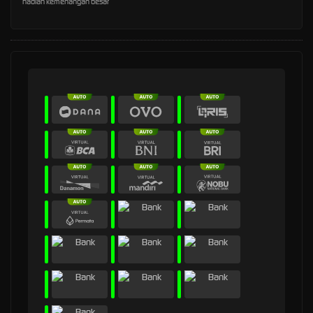
hadiah kemenangan besar