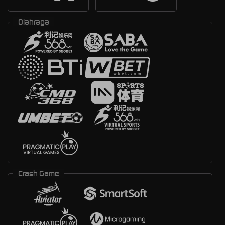
Olahraga
Crash Game