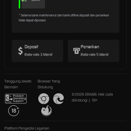
* Selama bank maintenance dan bank offline deposit dan penarikan
tidak dapat diproses
Deposit
Penarikan
Rata-rata 3 Menit
Rata-rata 5 Menit
Tanggung Jawab
Browser Yang
Bermain
Didukung
©2026 ERA88. Hak cipta
dilindungi | 18+
Platform Penyedia Layanan