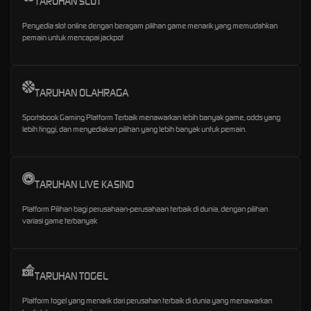
TARUHAN SLOT
Penyedia slot online dengan beragam pilihan game menarik yang memudahkan
pemain untuk mencapai jackpot
TARUHAN OLAHRAGA
Sportsbook Gaming Platform Terbaik menawarkan lebih banyak game, odds yang
lebih tinggi, dan menyediakan pilihan yang lebih banyak untuk pemain.
TARUHAN LIVE KASINO
Platform Pilihan bagi perusahaan-perusahaan terbaik di dunia, dengan pilihan
variasi game terbanyak
TARUHAN TOGEL
Platform togel yang menarik dari perusahan terbaik di dunia yang menawarkan