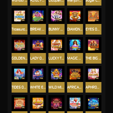
Wonder Ace
Aztec Fortune
Cleopatra's Fortune Ways
Mahjong Dragon Ways
Sugar Candy Bonanza
Treasures of Olympus 1000
BREAK THE BANK
BUNNY VIP NIGHT
DIAMOND KING
EYES OF RA
GOLDEN FORTUNE HORSE
LADY OF RA
LUCKY TIGER
MAGIC PEARLS
THE BIG THE FAT THE UGLY
TIDES OF FORTUNE
WHITE ELEPHANT
WILD MINER
AFRICAN BUFFALO 5000
APHRODITE’S BLESSING