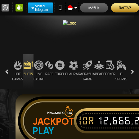
Main di
MASUK
DAFTAR
Telegram
HOT
SLOTS
LIVE
RACE
TOGEL
OLAHRAGA
CRASH
ARCADE
POKER
E-
SABUN
GAMES
CASINO
GAME
SPORTS
AYAM
IDR
12,666,
JACKPOT
PLAY