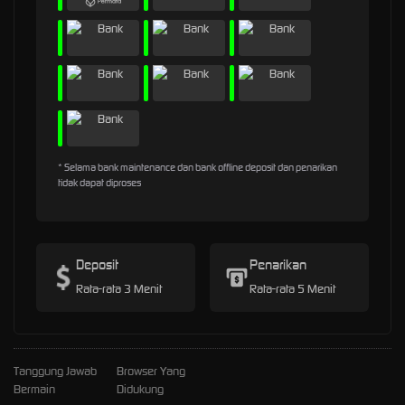
* Selama bank maintenance dan bank offline deposit dan penarikan
tidak dapat diproses
Deposit
Penarikan
Rata-rata 3 Menit
Rata-rata 5 Menit
Tanggung Jawab
Browser Yang
Bermain
Didukung