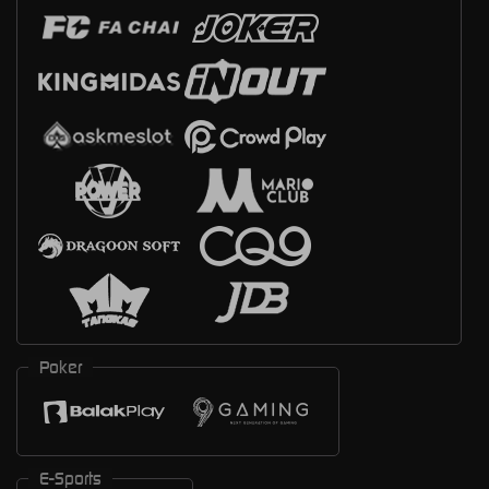
Poker
E-Sports