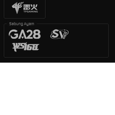
Sabung Ayam