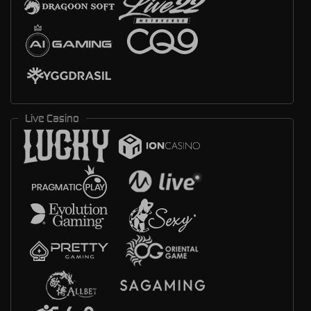
Live Casino