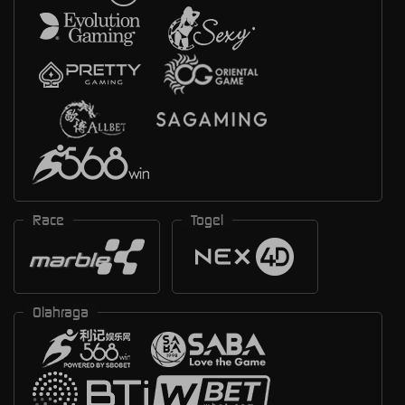
Race
Togel
Olahraga