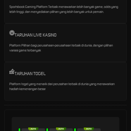
Sportsbook Gaming Platform Terbaik menawarkan lebih banyak game, odds yang
lebih tinggi, dan menyediakan pilihan yang lebih banyak untuk pemain.
TARUHAN LIVE KASINO
Platform Pilihan bagi perusahaan-perusahaan terbaik di dunia, dengan pilihan
variasi game terbanyak
TARUHAN TOGEL
Platform togel yang menarik dari perusahan terbaik di dunia yang menawarkan
hadiah kemenangan besar