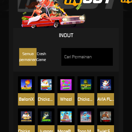
INOUT
Semua
Crash
permainan
Game
BalloniX
Chicken Road Ice
Wheel
Chicken vs Zombies
AVIA FLY 2
Chicken Road Bonus
Jumper
MegaBlock
Topo Mole
Twist San Quentin