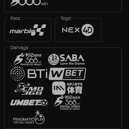
Race
Togel
Olahraga