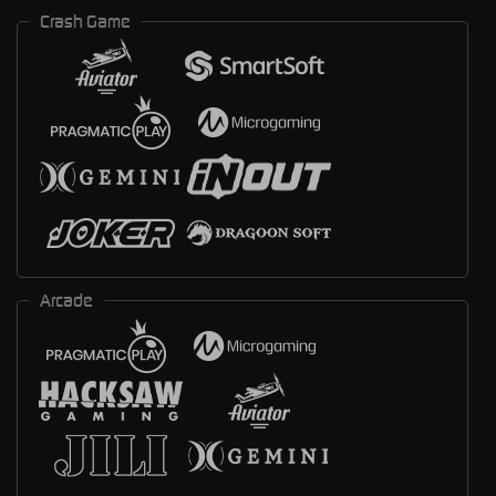
Crash Game
Arcade