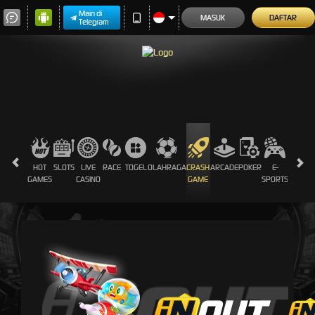
Main di
MASUK
DAFTAR
Telegram
HOT
SLOTS
LIVE
RACE
TOGEL
OLAHRAGA
CRASH
ARCADE
POKER
E-
SABUN
GAMES
CASINO
GAME
SPORTS
AYAM