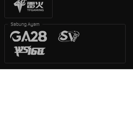
Sabung Ayam