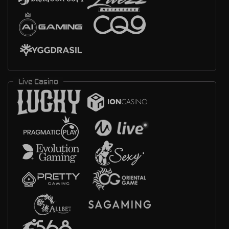
Live Casino