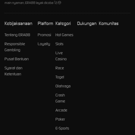
main nyaman, ERA88 layak dicoba 🚀😎
Kebijaksanaan
Platform
Kategori
Dukungan
Komunitas
Tentang ERA88
Promosi
Hot Games
Responsible
Loyalty
Slots
Gambling
Live
Pusat Bantuan
Casino
Syarat dan
Race
Ketentuan
Togel
Olahraga
Crash
Game
Arcade
Poker
E-Sports