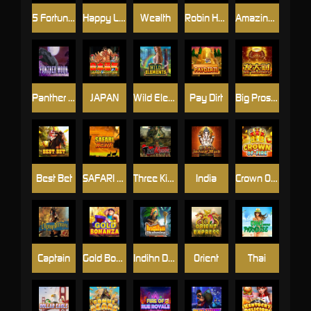
5 Fortune Dragon
Happy Lantern
Wealth
Robin Hood
Amazing Thailand
Panther Moon
JAPAN
Wild Elements
Pay Dirt
Big Prosperity
Best Bet
SAFARI Heat
Three Kingdoms
India
Crown Of Fire
Captain
Gold Bonanza
Indihn Dkehming
Orient
Thai