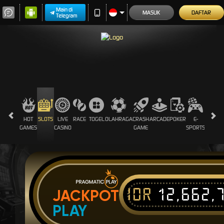
Main di
MASUK
DAFTAR
Telegram
HOT
SLOTS
LIVE
RACE
TOGEL
OLAHRAGA
CRASH
ARCADE
POKER
E-
SABUN
GAMES
CASINO
GAME
SPORTS
AYAM
IDR
12,662,
JACKPOT
PLAY