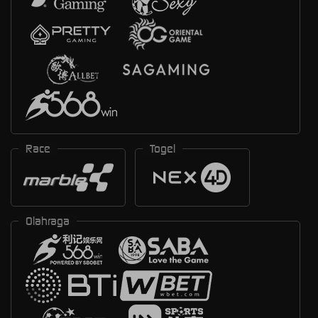
Race
Togel
Olahraga