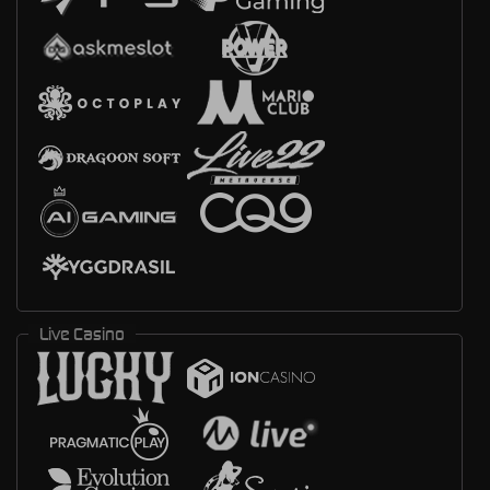
Live Casino