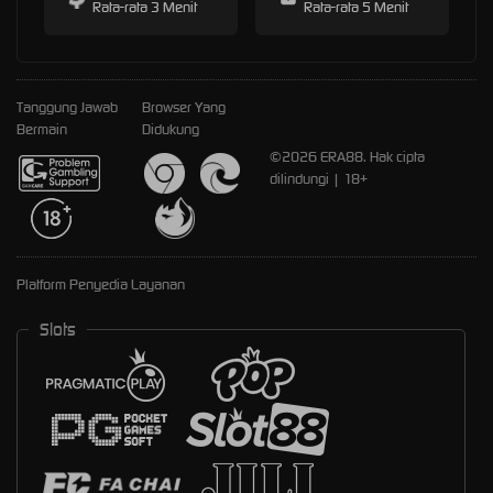
Rata-rata 3 Menit
Rata-rata 5 Menit
Tanggung Jawab
Browser Yang
Bermain
Didukung
©2026 ERA88. Hak cipta
dilindungi | 18+
Platform Penyedia Layanan
Slots