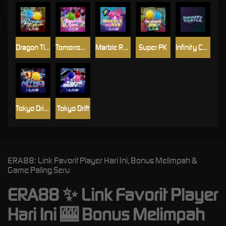
Dragon Tiger
Tomorrow land
Marble Run
Super PK
Infinity Castle
Tokyo Drift Nitro
Tokyo Drift
ERA88: Link Favorit Player Hari Ini, Bonus Melimpah &
Game Paling Seru
ERA88 ✨ Link Favorit Player
Hari Ini 🎰 Bonus Melimpah