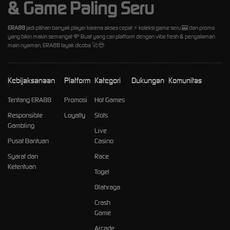
& Game Paling Seru
ERA88
jadi pilihan banyak player karena akses cepat ⚡ koleksi game seru 🎰 dan promo
yang bikin makin semangat 💸 Buat yang cari platform dengan vibe fresh & pengalaman
main nyaman, ERA88 layak dicoba 🚀😎
Kebijaksanaan
Platform
Kategori
Dukungan
Komunitas
Tentang ERA88
Promosi
Hot Games
Responsible
Loyalty
Slots
Gambling
Live
Pusat Bantuan
Casino
Syarat dan
Race
Ketentuan
Togel
Olahraga
Crash
Game
Arcade