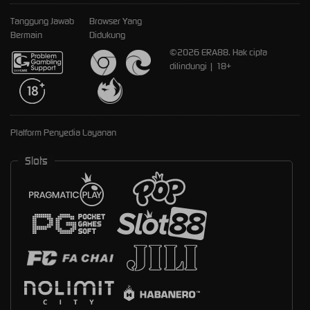
Tanggung Jawab
Browser Yang
Bermain
Didukung
©2026 ERA88. Hak cipta
dilindungi | 18+
Platform Penyedia Layanan
Slots