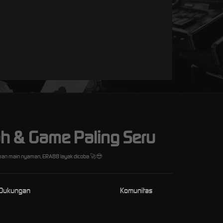
ah & Game Paling Seru
alaman main nyaman, ERA88 layak dicoba 🚀😎
Dukungan
Komunitas