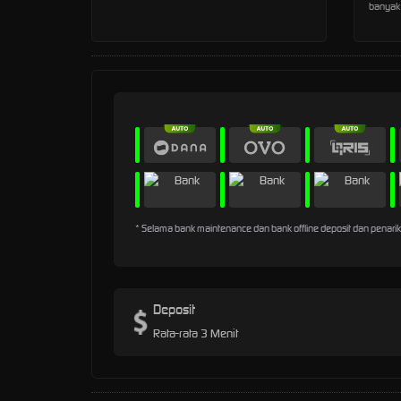
banyak 
* Selama bank maintenance dan bank offline deposit dan penarik
Deposit
Rata-rata 3 Menit