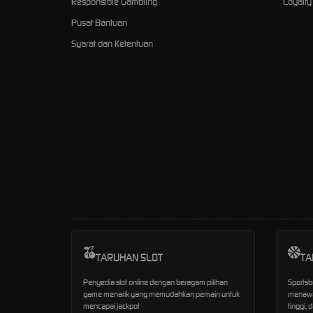
Responsible Gambling
Loyalty
Pusat Bantuan
Syarat dan Ketentuan
TARUHAN SLOT
TA
Penyedia slot online dengan beragam pilihan
Sportsb
game menarik yang memudahkan pemain untuk
menawar
mencapai jackpot
tinggi,