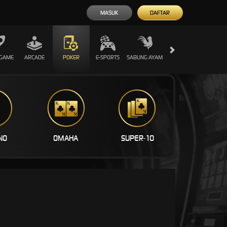
MASUK
DAFTAR
 GAME
ARCADE
POKER
E-SPORTS
SABUNG AYAM
PROMOSI
NO
OMAHA
SUPER-10