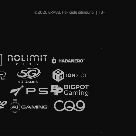
©2026 ERA88. Hak cipta dilindungi | 18+