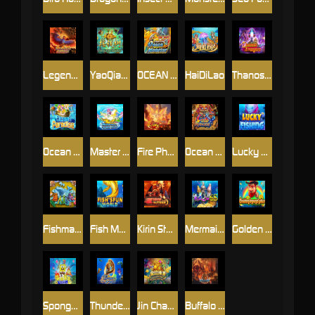
Legend of the phoenix
YaoQianShu
OCEAN MONSTER 2
HaiDiLao
Thanos Avengers
Ocean Paradise
Master Of The Deep
Fire Phoenix
Ocean King 3
Lucky Fishing
Fishman Wharf
Fish Music World
Kirin Storm
Mermaids-6s
Golden Legend Plus
Spongebob
Thunder Dragon
Jin Chan Bu Yu
Buffalo thunder