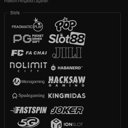
Platform Penyedia Layanan
Slots