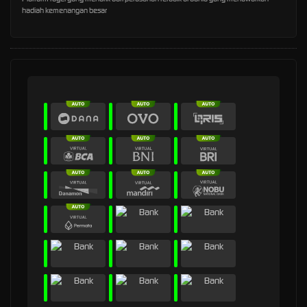
hadiah kemenangan besar