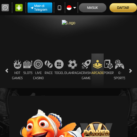
Main di
MASUK
DAFTAR
Telegram
HOT
SLOTS
LIVE
RACE
TOGEL
OLAHRAGA
CRASH
ARCADE
POKER
E-
SABUN
GAMES
CASINO
GAME
SPORTS
AYAM