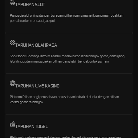
TARUHAN SLOT
Penyedia slot online dengan beragam pilihan game menarik yang memudahkan
pemain untuk mencapai jackpot
TARUHAN OLAHRAGA
Sportsbook Gaming Platform Terbaik menawarkan lebih banyak game, odds yang
lebih tinggi, dan menyediakan pilihan yang lebih banyak untuk pemain.
TARUHAN LIVE KASINO
Platform Pilihan bagi perusahaan-perusahaan terbaik di dunia, dengan pilihan
variasi game terbanyak
TARUHAN TOGEL
Platform togel yang menarik dari perusahan terbaik di dunia yang menawarkan