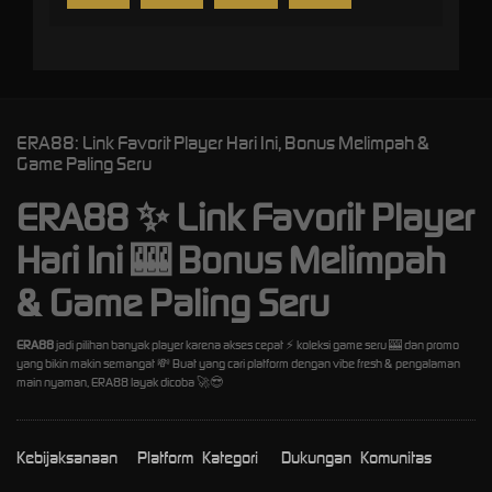
ERA88: Link Favorit Player Hari Ini, Bonus Melimpah &
Game Paling Seru
ERA88 ✨ Link Favorit Player
Hari Ini 🎰 Bonus Melimpah
& Game Paling Seru
ERA88
jadi pilihan banyak player karena akses cepat ⚡ koleksi game seru 🎰 dan promo
yang bikin makin semangat 💸 Buat yang cari platform dengan vibe fresh & pengalaman
main nyaman, ERA88 layak dicoba 🚀😎
Kebijaksanaan
Platform
Kategori
Dukungan
Komunitas