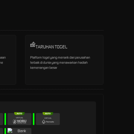
TARUHAN TOGEL
haan
Platform togel yang menarik dari perusahan
ame
terbaik di dunia yang menawarkan hadiah
kemenangan besar