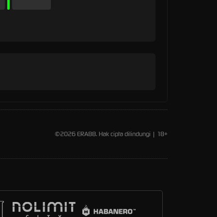
©2026 ERA88. Hak cipta dilindungi | 18+