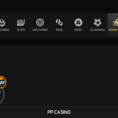
 GAMES
SLOTS
LIVE CASINO
RACE
TOGEL
OLAHRAGA
CRASH
PP CASINO