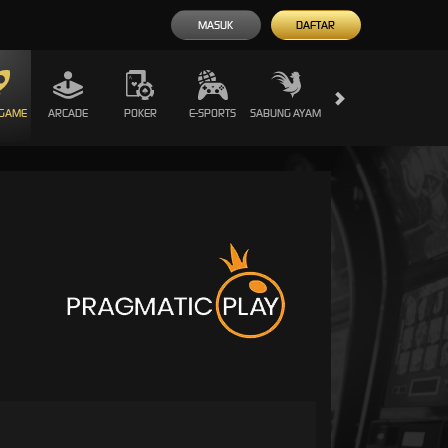
MASUK
DAFTAR
 GAME
ARCADE
POKER
E-SPORTS
SABUNG AYAM
PROMOSI