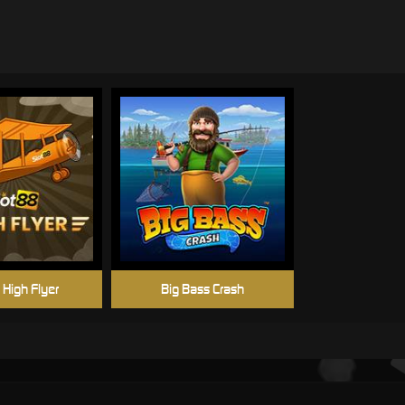
 High Flyer
Big Bass Crash