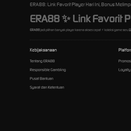
ERA88: Link Favorit Player Hari Ini, Bonus Melim
ERA88 ✨ Link Favorit P
ERA88
jadi pilihan banyak player karena akses cepat ⚡ koleksi game ser
Kebijaksanaan
Platfo
Tentang ERA88
Promos
Responsible Gambling
Loyalty
Pusat Bantuan
Syarat dan Ketentuan