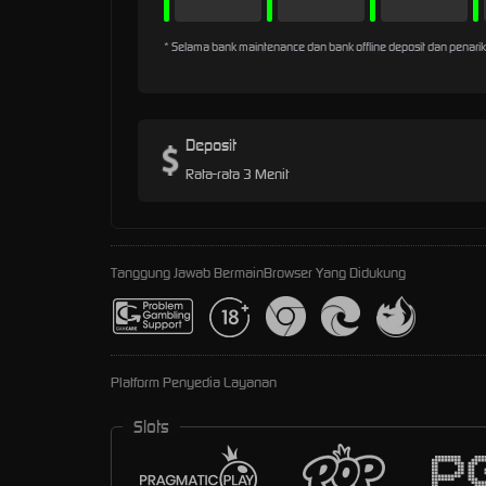
* Selama bank maintenance dan bank offline deposit dan penarik
Deposit
Rata-rata 3 Menit
Tanggung Jawab Bermain
Browser Yang Didukung
Platform Penyedia Layanan
Slots