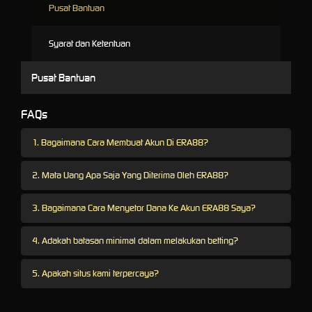
Pusat Bantuan
Syarat dan Ketentuan
Pusat Bantuan
FAQs
1. Bagaimana Cara Membuat Akun Di ERA88?
2. Mata Uang Apa Saja Yang Diterima Oleh ERA88?
3. Bagaimana Cara Menyetor Dana Ke Akun ERA88 Saya?
4. Adakah batasan minimal dalam melakukan betting?
5. Apakah situs kami terpercaya?