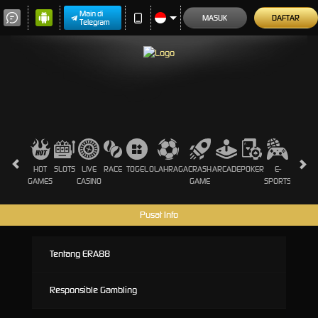
Main di
MASUK
DAFTAR
Telegram
HOT
SLOTS
LIVE
RACE
TOGEL
OLAHRAGA
CRASH
ARCADE
POKER
E-
SABUN
GAMES
CASINO
GAME
SPORTS
AYAM
Pusat Info
Tentang ERA88
Responsible Gambling