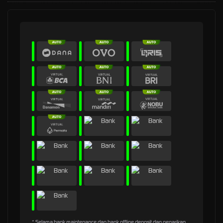
* Selama bank maintenance dan bank offline deposit dan penarikan