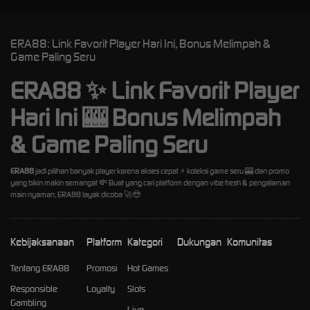
ERA88: Link Favorit Player Hari Ini, Bonus Melimpah &
Game Paling Seru
ERA88 ✨ Link Favorit Player
Hari Ini 🎰 Bonus Melimpah
& Game Paling Seru
ERA88
jadi pilihan banyak player karena akses cepat ⚡ koleksi game seru 🎰 dan promo
yang bikin makin semangat 💸 Buat yang cari platform dengan vibe fresh & pengalaman
main nyaman, ERA88 layak dicoba 🚀😎
Kebijaksanaan
Platform
Kategori
Dukungan
Komunitas
Tentang ERA88
Promosi
Hot Games
Responsible
Loyalty
Slots
Gambling
Live