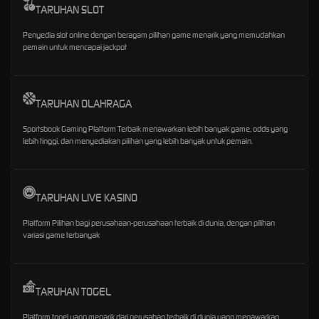
TARUHAN SLOT
Penyedia slot online dengan beragam pilihan game menarik yang memudahkan
pemain untuk mencapai jackpot
TARUHAN OLAHRAGA
Sportsbook Gaming Platform Terbaik menawarkan lebih banyak game, odds yang
lebih tinggi, dan menyediakan pilihan yang lebih banyak untuk pemain.
TARUHAN LIVE KASINO
Platform Pilihan bagi perusahaan-perusahaan terbaik di dunia, dengan pilihan
variasi game terbanyak
TARUHAN TOGEL
Platform togel yang menarik dari perusahan terbaik di dunia yang menawarkan