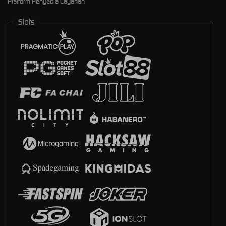
Platform Penyedia Layanan
Slots