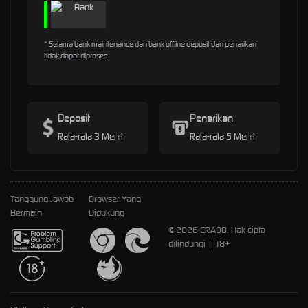
* Selama bank maintenance dan bank offline deposit dan penarikan
tidak dapat diproses
Deposit
Penarikan
Rata-rata 3 Menit
Rata-rata 5 Menit
Tanggung Jawab
Browser Yang
Bermain
Didukung
©2026 ERA88. Hak cipta
dilindungi | 18+