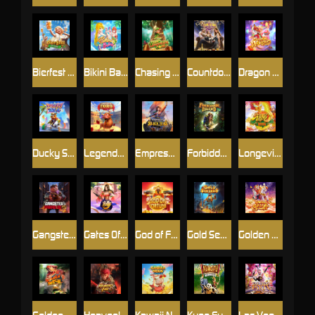
Bierfest Delight
Bikini Babes
Chasing Leprechaun Coins
Countdown to Fortune
Dragon Wonder
Ducky Spin
Legendary El Toro
Empress of the Black Seas
Forbidden Island
Longevity dragon(Fulong)
Gangster's Paradise
Gates Of Kunlun
God of Fortune
Gold Seekers
Golden Gallop