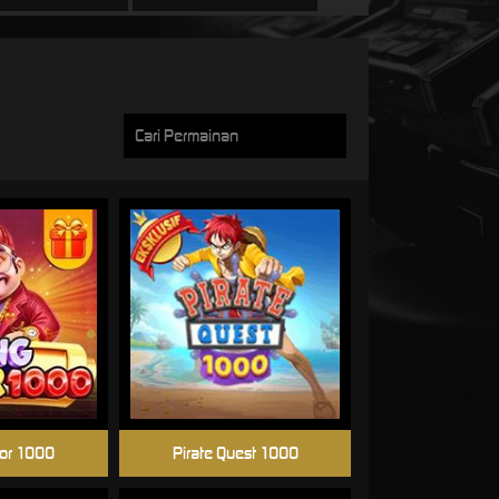
or 1000
Pirate Quest 1000