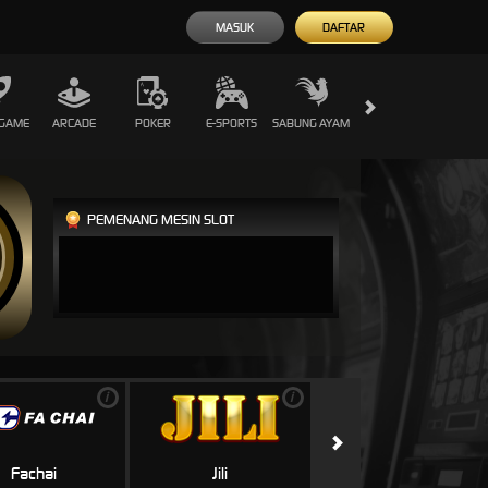
MASUK
DAFTAR
 GAME
ARCADE
POKER
E-SPORTS
SABUNG AYAM
PROMOSI
PEMENANG MESIN SLOT
i
i
i
No Limit City
Fachai
Jili