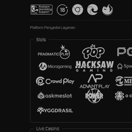
Platform Penyedia Layanan
Slots
Live Casino