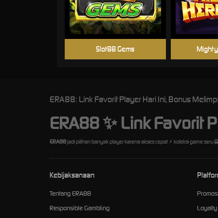
Slot88 Gems
Mighty
ERA88: Link Favorit Player Hari Ini, Bonus Melim
ERA88 ✨ Link Favorit P
ERA88
jadi pilihan banyak player karena akses cepat ⚡ koleksi game ser
Kebijaksanaan
Platfo
Tentang ERA88
Promos
Responsible Gambling
Loyalty