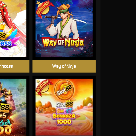
rincess
Way of Ninja