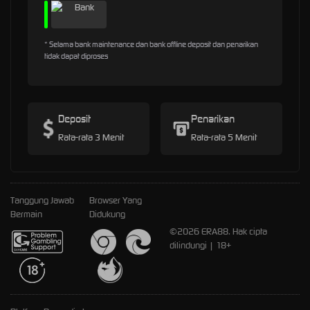
* Selama bank maintenance dan bank offline deposit dan penarikan
tidak dapat diproses
Deposit
Penarikan
Rata-rata 3 Menit
Rata-rata 5 Menit
Tanggung Jawab
Browser Yang
Bermain
Didukung
©2026 ERA88. Hak cipta
dilindungi | 18+