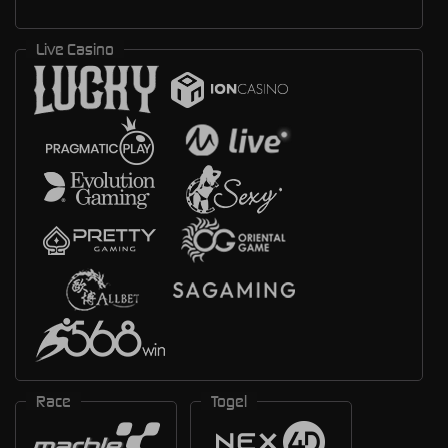
Live Casino
Race
Togel