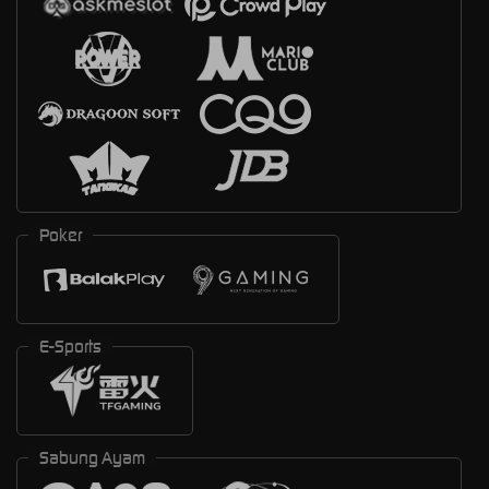
Poker
E-Sports
Sabung Ayam