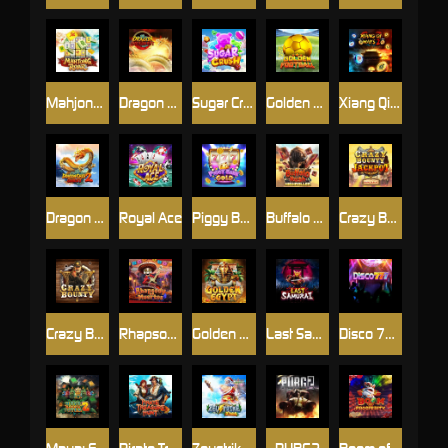
Mahjong Roar
Dragon Chi’s Quest
Sugar Crush
Golden Football
Xiang Qi Ways 2
Dragon Chi's Quest 2
Royal Ace
Piggy Bank Gold
Buffalo Rush HIGHROLLER
Crazy Bounty: Jackpot
Crazy Bounty
Rhapsody of Muertos
Golden Egypt
Last Samurai
Disco 777