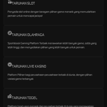
TARUHAN SLOT
Penyedia slot online dengan beragam pilihan game menarik yang memudahkan
pemain untuk mencapai jackpot
TARUHAN OLAHRAGA
Sportsbook Gaming Platform Terbaik menawarkan lebih banyak game, odds yang
lebih tinggi, dan menyediakan pilihan yang lebih banyak untuk pemain.
TARUHAN LIVE KASINO
Platform Pilihan bagi perusahaan-perusahaan terbaik di dunia, dengan pilihan
variasi game terbanyak
TARUHAN TOGEL
Platform togel yang menarik dari perusahan terbaik di dunia yang menawarkan