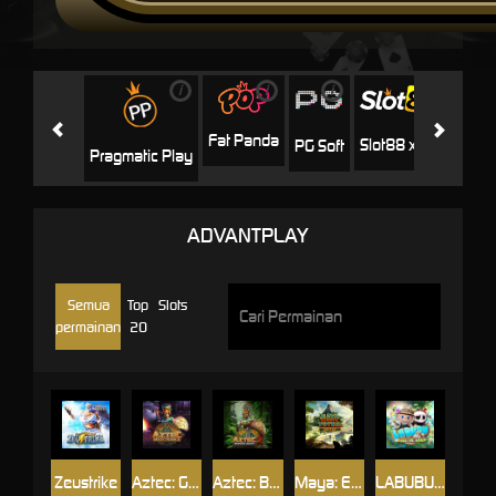
i
i
i
i
i
Facha
Fat Panda
Slot88 x PP
PG Soft
Pragmatic Play
ADVANTPLAY
Semua
Top
Slots
permainan
20
Zeustrike
Aztec: Gold Temple
Aztec: Bonus Hunt 2
Maya: Elemental Totem
LABUBU: Fall In Wild