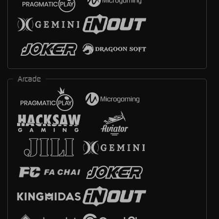
Arcade