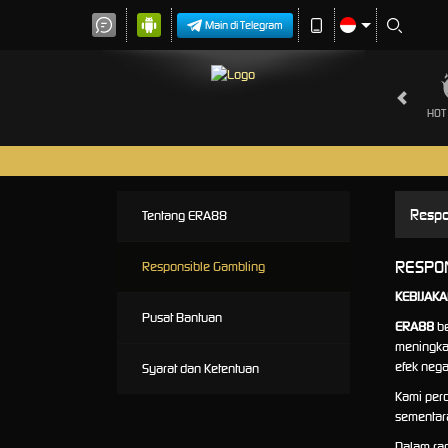
Main di Telegram
HOT
Respo
Tentang ERA88
RESPO
Responsible Gambling
KEBIJAKA
Pusat Bantuan
ERA88
be
meningka
efek nega
Syarat dan Ketentuan
Kami perc
sementara
Dalam ra