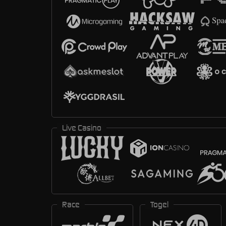
Live Casino
Race
Togel