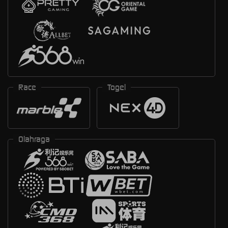
Race
Togel
Olahraga