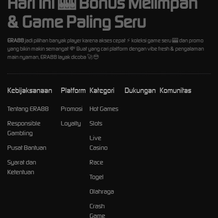
Hari Ini 🎰 Bonus Melimpah
& Game Paling Seru
ERA88
jadi pilihan banyak player karena akses cepat ⚡ koleksi game seru 🎰 dan promo
yang bikin makin semangat 💸 Buat yang cari platform dengan vibe fresh & pengalaman
main nyaman, ERA88 layak dicoba 🚀😎
Kebijaksanaan
Platform
Kategori
Dukungan
Komunitas
Tentang ERA88
Promosi
Hot Games
Responsible
Loyalty
Slots
Gambling
Live
Pusat Bantuan
Casino
Syarat dan
Race
Ketentuan
Togel
Olahraga
Crash
Game