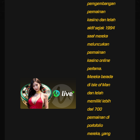
pemgembangan
permainan
kasino dan telah
aktif sejak 1994
saat mereka
meluncurkan
permainan
kasino online
pertama.
Mereka berada
di Isle of Man
dan telah
memiliki lebih
dari 700
permainan di
portofolio
mereka, yang