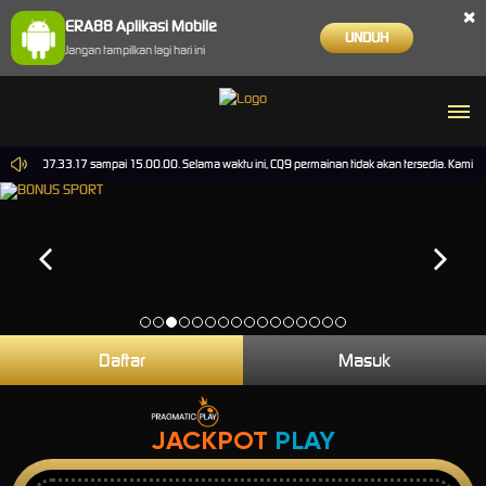
×
ERA88 Aplikasi Mobile
UNDUH
Jangan tampilkan lagi hari ini
6 dari 07.33.17 sampai 15.00.00. Selama waktu ini, CQ9 permainan tidak akan tersedia. Kami 
Daftar
Masuk
JACKPOT
PLAY