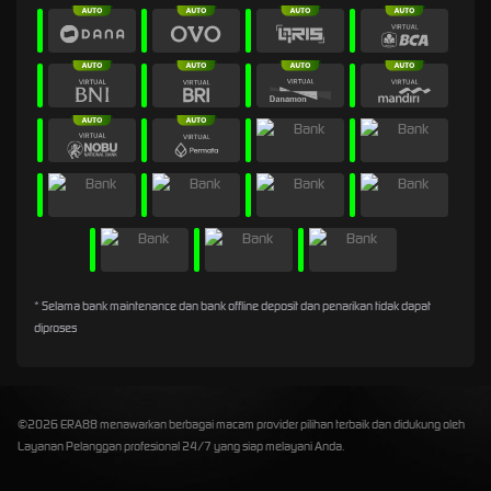
* Selama bank maintenance dan bank offline deposit dan penarikan tidak dapat
diproses
©2026 ERA88 menawarkan berbagai macam provider pilihan terbaik dan didukung oleh
Layanan Pelanggan profesional 24/7 yang siap melayani Anda.