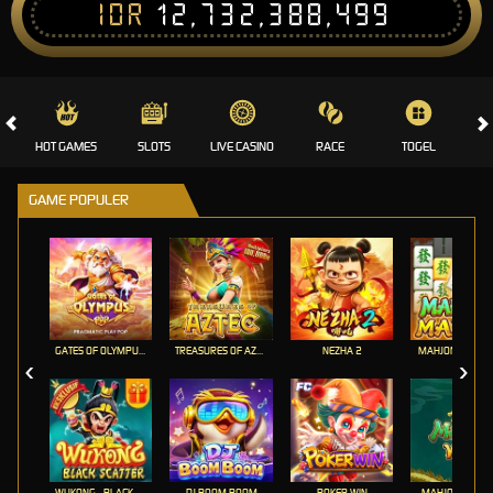
IDR
12,732,388,499
HOT GAMES
SLOTS
LIVE CASINO
RACE
TOGEL
OL
GAME POPULER
GATES OF OLYMPUS POP
TREASURES OF AZTEC
NEZHA 2
MAHJONG MAX
WUKONG - BLACK SCATTER
DJ BOOM BOOM
POKER WIN
MAHJONG WAYS